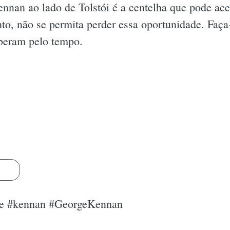
ennan ao lado de Tolstói é a centelha que pode a
o, não se permita perder essa oportunidade. Faça-s
rberam pelo tempo.
s
orge #kennan #GeorgeKennan