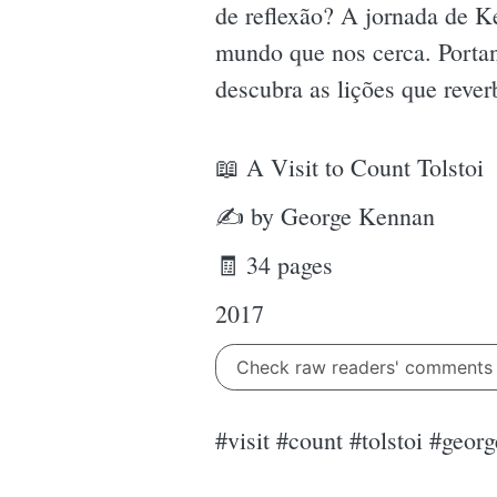
de reflexão? A jornada de K
mundo que nos cerca. Portant
descubra as lições que reve
📖 A Visit to Count Tolstoi
✍ by George Kennan
🧾 34 pages
2017
Check raw readers' comment
#visit #count #tolstoi #ge