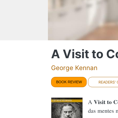
A Visit to C
George Kennan
BOOK REVIEW
READERS'
Visit to C
A
das mentes m