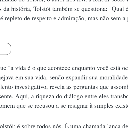
da história, Tolstói também se questiona: "Qual é
é repleto de respeito e admiração, mas não sem a 
s
e "a vida é o que acontece enquanto você está o
anejava em sua vida, senão expandir sua moralidad
ento investigativo, revela as perguntas que assom
ente. Aqui, a riqueza do diálogo entre eles trans
omem que se recusou a se resignar à simples exist
olstói; é sobre todos nós. É uma chamada lança d