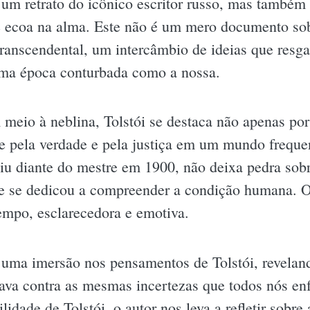
 um retrato do icônico escritor russo, mas também 
e ecoa na alma. Este não é um mero documento so
transcendental, um intercâmbio de ideias que resgat
uma época conturbada como a nossa.
eio à neblina, Tolstói se destaca não apenas po
te pela verdade e pela justiça em um mundo frequ
viu diante do mestre em 1900, não deixa pedra sobr
se dedicou a compreender a condição humana. O 
empo, esclarecedora e emotiva.
a uma imersão nos pensamentos de Tolstói, revel
lutava contra as mesmas incertezas que todos nós 
lidade de Tolstói, o autor nos leva a refletir sobre 