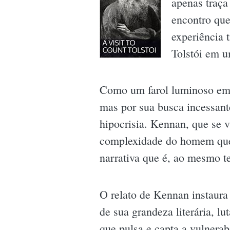
apenas traça
encontro qu
experiência 
Tolstói em 
Como um farol luminoso em m
mas por sua busca incessan
hipocrisia. Kennan, que se 
complexidade do homem que 
narrativa que é, ao mesmo t
O relato de Kennan instaur
de sua grandeza literária, 
que pulsa e capta a vulnerabi